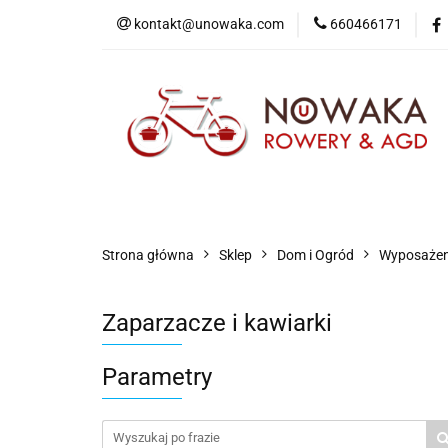
kontakt@unowaka.com
660466171
Wejdź do sklepu
O nas
Kontakt
Strona główna
Sklep
Dom i Ogród
Wyposażen
Zaparzacze i kawiarki
Parametry