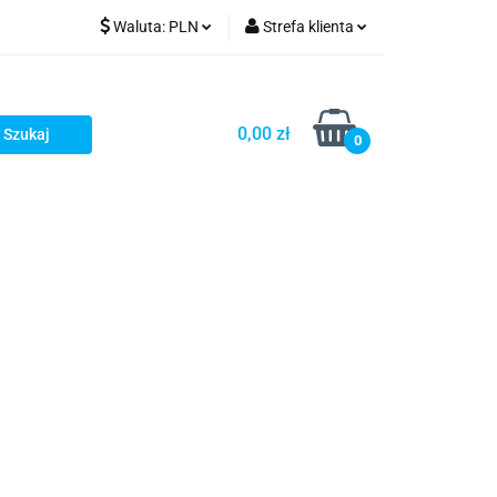
Waluta:
PLN
Strefa klienta
PLN
Zaloguj się
GBP
Zarejestruj się
0,00 zł
0
Dodaj zgłoszenie