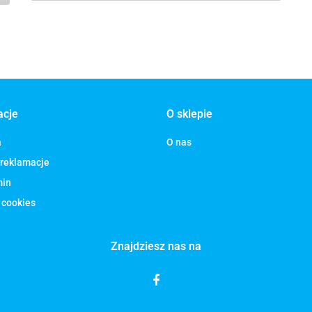
acje
O sklepie
a
O nas
 reklamacje
min
 cookies
Znajdziesz nas na