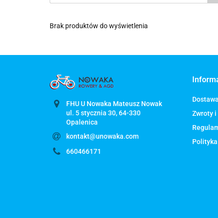
Brak produktów do wyświetlenia
Inform
Dostaw
FHU U Nowaka Mateusz Nowak
ul. 5 stycznia 30, 64-330
Zwroty i
Regula
kontakt@unowaka.com
Polityka
660466171