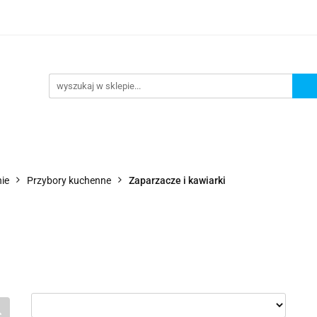
Wejdź do sklepu
O nas
Kontakt
ie
Przybory kuchenne
Zaparzacze i kawiarki