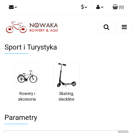
(
0
)
PLN
Zaloguj się
Zarejestruj się
GBP
Dodaj zgłoszenie
Sport i Turystyka
Rowery i
Skating,
akcesoria
slackline
Parametry