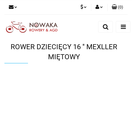
(
0
)
PLN
Zaloguj się
Zarejestruj się
GBP
Dodaj zgłoszenie
ROWER DZIECIĘCY 16 '' MEXLLER
MIĘTOWY