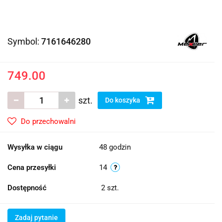
Symbol:
7161646280
749.00
szt.
Do koszyka
Do przechowalni
Wysyłka w ciągu
48 godzin
Cena przesyłki
14
Dostępność
2
szt.
Zadaj pytanie