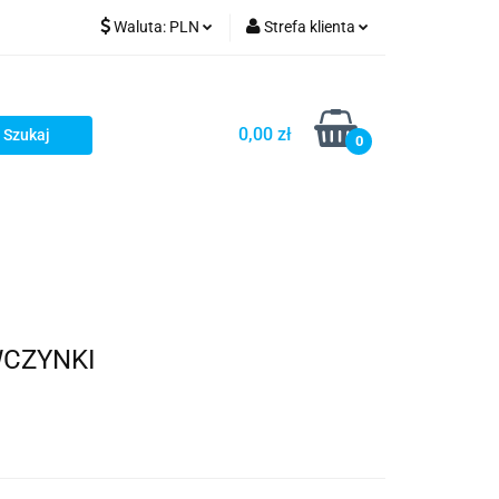
Waluta:
PLN
Strefa klienta
PLN
Zaloguj się
GBP
Zarejestruj się
0,00 zł
0
Dodaj zgłoszenie
WCZYNKI