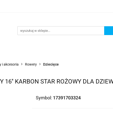
Wejdź do sklepu
O nas
Kontakt
 i akcesoria
Rowery
Dziecięce
Y 16'' KARBON STAR ROŻOWY DLA DZIE
Symbol:
17391703324