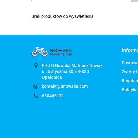
Brak produktów do wyświetlenia
Inform
Dostaw
FHU U Nowaka Mateusz Nowak
ul. 5 stycznia 30, 64-330
Zwroty i
Regula
kontakt@unowaka.com
Polityka
660466171