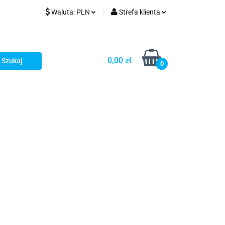
Waluta:
PLN
Strefa klienta
PLN
Zaloguj się
GBP
Zarejestruj się
0,00 zł
0
Dodaj zgłoszenie