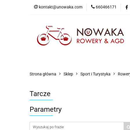
kontakt@unowaka.com
660466171
Wejdź do sklepu
O nas
Kontakt
Strona główna
Sklep
Sport i Turystyka
Rowery
Tarcze
Parametry