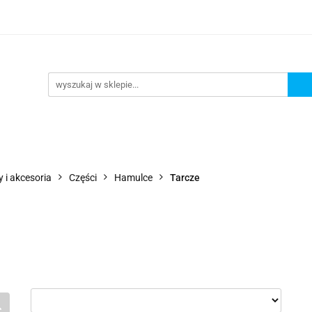
Wejdź do sklepu
O nas
Kontakt
 i akcesoria
Części
Hamulce
Tarcze