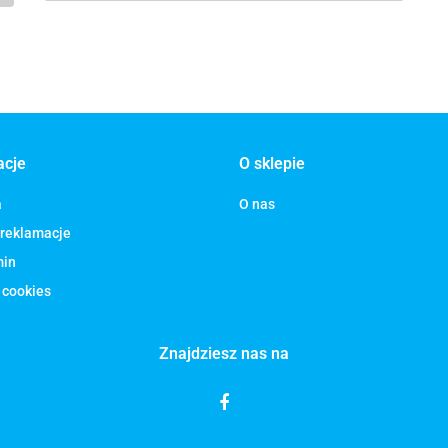
acje
O sklepie
a
O nas
 reklamacje
min
 cookies
Znajdziesz nas na