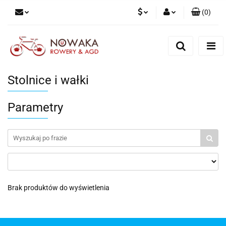
(
0
)
PLN
Zaloguj się
Zarejestruj się
GBP
Dodaj zgłoszenie
Stolnice i wałki
Parametry
Brak produktów do wyświetlenia