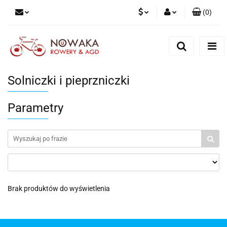
(
0
)
PLN
Zaloguj się
Zarejestruj się
GBP
Dodaj zgłoszenie
Solniczki i pieprzniczki
Parametry
Brak produktów do wyświetlenia