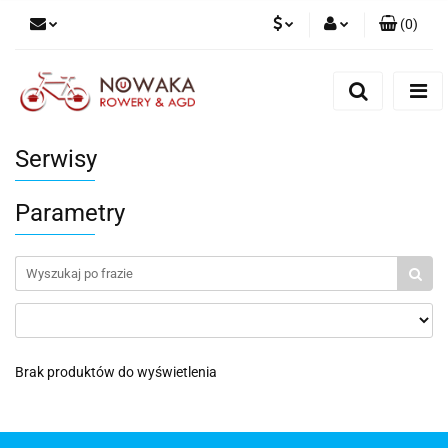
(
0
)
PLN
Zaloguj się
Zarejestruj się
GBP
Dodaj zgłoszenie
Serwisy
Parametry
Brak produktów do wyświetlenia