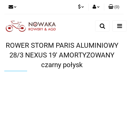
(
0
)
PLN
Zaloguj się
Zarejestruj się
GBP
Dodaj zgłoszenie
ROWER STORM PARIS ALUMINIOWY
28/3 NEXUS 19' AMORTYZOWANY
czarny połysk