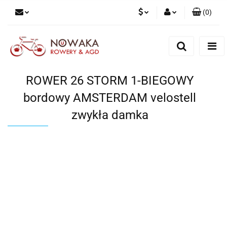
(
0
)
PLN
Zaloguj się
Zarejestruj się
GBP
Dodaj zgłoszenie
ROWER 26 STORM 1-BIEGOWY
bordowy AMSTERDAM velostell
zwykła damka