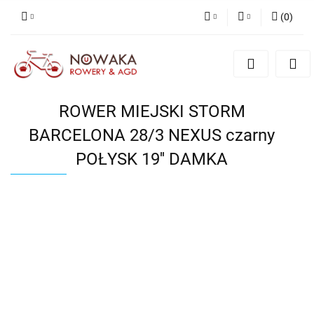
(
0
)
PLN
Zaloguj się
Zarejestruj się
GBP
Dodaj zgłoszenie
ROWER MIEJSKI STORM
BARCELONA 28/3 NEXUS czarny
POŁYSK 19'' DAMKA