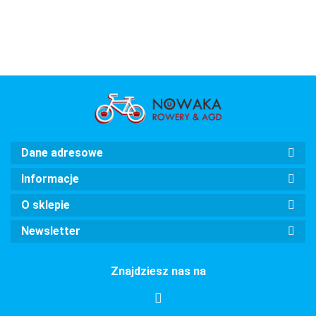
TURKUS
AMSTERDAM
AMSTERDAM
AMSTERDAM
mięt
AMSTERDAM
velostell
velostell
VELO
zwykła
zwykła
damka
damka
Dane adresowe
Informacje
O sklepie
Newsletter
Znajdziesz nas na