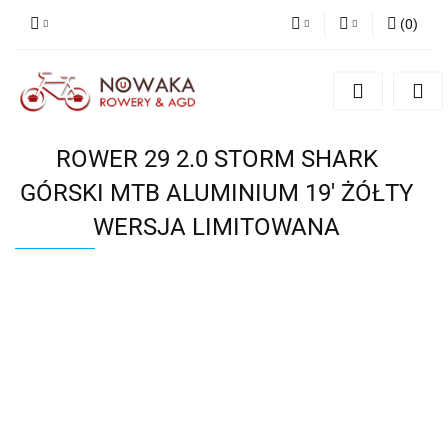
(
0
)
PLN
Zaloguj się
Zarejestruj się
GBP
Dodaj zgłoszenie
ROWER 29 2.0 STORM SHARK
GÓRSKI MTB ALUMINIUM 19' ŻÓŁTY
WERSJA LIMITOWANA