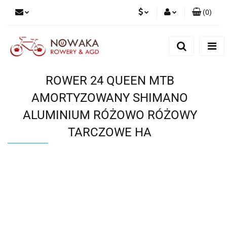
(
0
)
PLN
Zaloguj się
Zarejestruj się
GBP
Dodaj zgłoszenie
ROWER 24 QUEEN MTB
AMORTYZOWANY SHIMANO
ALUMINIUM RÓŻOWO RÓŻOWY
TARCZOWE HA