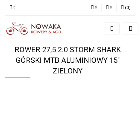
(
0
)
PLN
Zaloguj się
Zarejestruj się
GBP
Dodaj zgłoszenie
ROWER 27,5 2.0 STORM SHARK
GÓRSKI MTB ALUMINIOWY 15''
ZIELONY