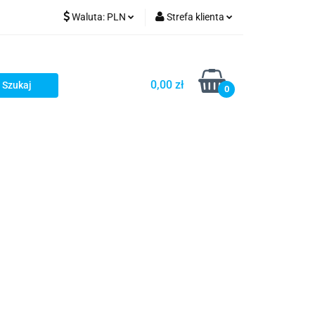
Waluta:
PLN
Strefa klienta
PLN
Zaloguj się
GBP
Zarejestruj się
0,00 zł
0
Dodaj zgłoszenie