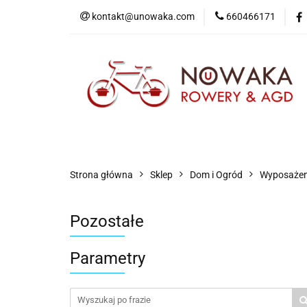
kontakt@unowaka.com
660466171
Wejdź do sklepu
O nas
Kontakt
Strona główna
Sklep
Dom i Ogród
Wyposażen
Pozostałe
Parametry