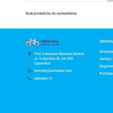
Brak produktów do wyświetlenia
Inform
Dostaw
FHU U Nowaka Mateusz Nowak
ul. 5 stycznia 30, 64-330
Zwroty i
Regula
kontakt@unowaka.com
Polityka
660466171