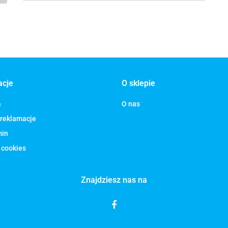
acje
O sklepie
a
O nas
 reklamacje
min
 cookies
Znajdziesz nas na