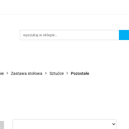
Wejdź do sklepu
O nas
Kontakt
ie
Zastawa stołowa
Sztućce
Pozostałe