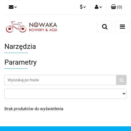
(
0
)
PLN
Zaloguj się
Zarejestruj się
GBP
Dodaj zgłoszenie
Narzędzia
Parametry
Brak produktów do wyświetlenia