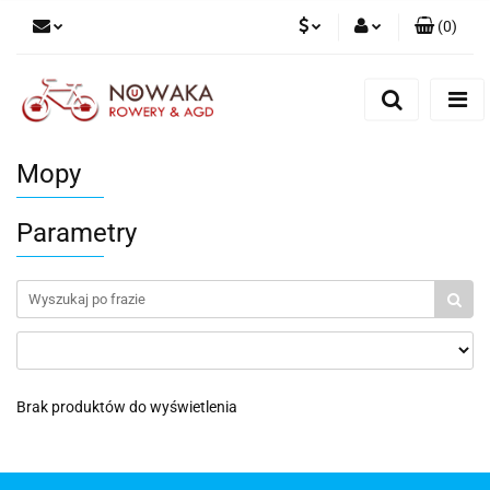
(
0
)
PLN
Zaloguj się
Zarejestruj się
GBP
Dodaj zgłoszenie
Mopy
Parametry
Brak produktów do wyświetlenia