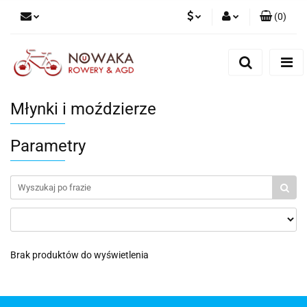
(
0
)
PLN
Zaloguj się
Zarejestruj się
GBP
Dodaj zgłoszenie
Młynki i moździerze
Parametry
Brak produktów do wyświetlenia