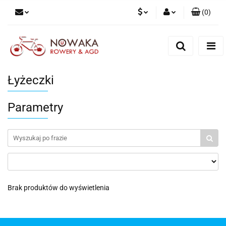
(
0
)
PLN
Zaloguj się
Zarejestruj się
GBP
Dodaj zgłoszenie
Łyżeczki
Parametry
Brak produktów do wyświetlenia