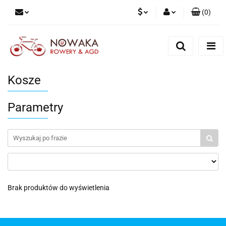
(
0
)
PLN
Zaloguj się
Zarejestruj się
GBP
Dodaj zgłoszenie
Kosze
Parametry
Brak produktów do wyświetlenia