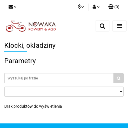
(
0
)
PLN
Zaloguj się
Zarejestruj się
GBP
Dodaj zgłoszenie
Klocki, okładziny
Parametry
Brak produktów do wyświetlenia