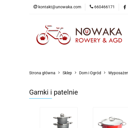
kontakt@unowaka.com
660466171
Wejdź do sklepu
O nas
Kontakt
Strona główna
Sklep
Dom i Ogród
Wyposażen
Garnki i patelnie