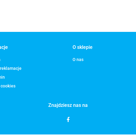
acje
O sklepie
a
O nas
 reklamacje
min
 cookies
Znajdziesz nas na