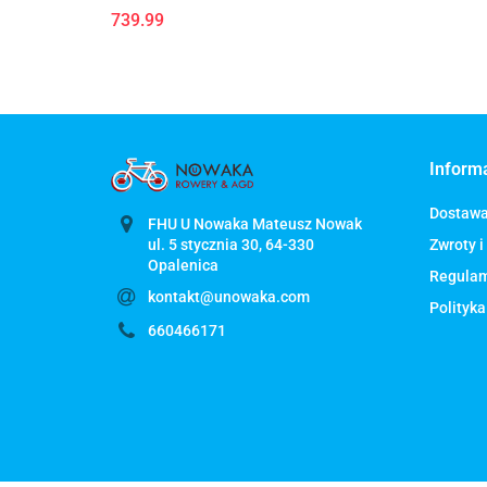
739.99
Inform
Dostaw
FHU U Nowaka Mateusz Nowak
ul. 5 stycznia 30, 64-330
Zwroty i
Regula
kontakt@unowaka.com
Polityka
660466171