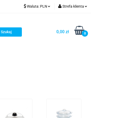
Waluta:
PLN
Strefa klienta
PLN
Zaloguj się
GBP
Zarejestruj się
0,00 zł
0
Dodaj zgłoszenie