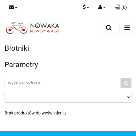
(
0
)
PLN
Zaloguj się
Zarejestruj się
GBP
Dodaj zgłoszenie
Błotniki
Parametry
Brak produktów do wyświetlenia