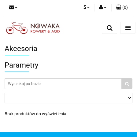
(
0
)
PLN
Zaloguj się
Zarejestruj się
GBP
Dodaj zgłoszenie
Akcesoria
Parametry
Brak produktów do wyświetlenia