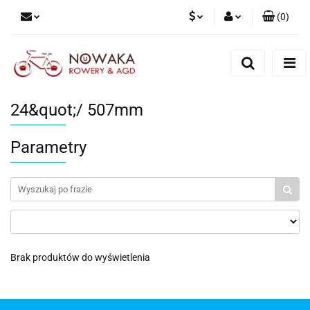
(
0
)
PLN
Zaloguj się
Zarejestruj się
GBP
Dodaj zgłoszenie
24&quot;/ 507mm
Parametry
Brak produktów do wyświetlenia