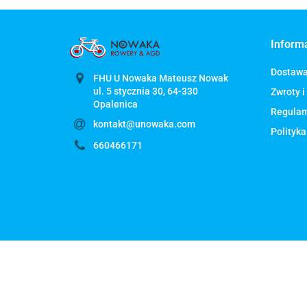
Inform
Dostaw
FHU U Nowaka Mateusz Nowak
ul. 5 stycznia 30, 64-330
Zwroty i
Regula
kontakt@unowaka.com
Polityka
660466171