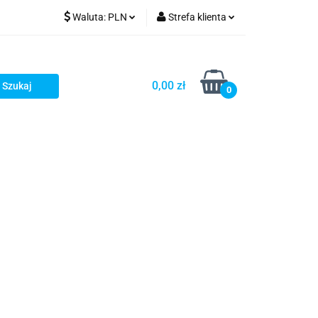
Waluta:
PLN
Strefa klienta
PLN
Zaloguj się
GBP
Zarejestruj się
0,00 zł
0
Dodaj zgłoszenie