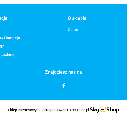
acje
O sklepie
a
O nas
 reklamacje
min
 cookies
Znajdziesz nas na
Sklep internetowy na oprogramowaniu Sky-Shop.pl