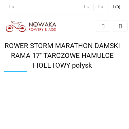
(
0
)
PLN
Zaloguj się
Zarejestruj się
GBP
Dodaj zgłoszenie
ROWER STORM MARATHON DAMSKI
RAMA 17'' TARCZOWE HAMULCE
FIOLETOWY połysk