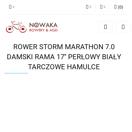
(
0
)
PLN
Zaloguj się
Zarejestruj się
GBP
Dodaj zgłoszenie
ROWER STORM MARATHON 7.0
DAMSKI RAMA 17'' PERŁOWY BIAŁY
TARCZOWE HAMULCE