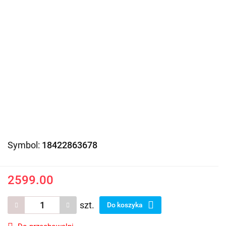
Symbol:
18422863678
2599.00
szt.
Do koszyka