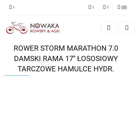
(
0
)
PLN
Zaloguj się
Zarejestruj się
GBP
Dodaj zgłoszenie
ROWER STORM MARATHON 7.0
DAMSKI RAMA 17'' ŁOSOSIOWY
TARCZOWE HAMULCE HYDR.