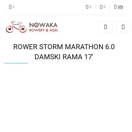
(
0
)
PLN
Zaloguj się
Zarejestruj się
GBP
Dodaj zgłoszenie
ROWER STORM MARATHON 6.0
DAMSKI RAMA 17'