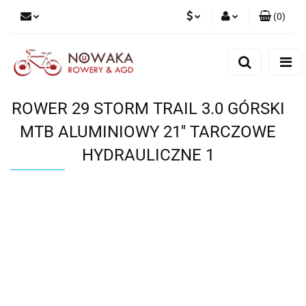
(
0
)
PLN
Zaloguj się
Zarejestruj się
GBP
Dodaj zgłoszenie
ROWER 29 STORM TRAIL 3.0 GÓRSKI
MTB ALUMINIOWY 21'' TARCZOWE
HYDRAULICZNE 1