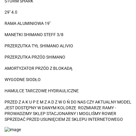
STORM SHARK
29'' 4.0
RAMA ALUMINIOWA 19''
MANETKI SHIMANO STEFF 3/8
PRZERZUTKA TYŁ SHIMANO ALIVIO
PRZERZUTKA PRZÓD SHIMANO
AMORTYZATOR PRZÓD Z BLOKADĄ
WYGODNE SIODŁO
HAMULCE TARCZOWE HYDRAULICZNE
PRZED Z A K U P E M Z A D Z W O Ń DO NAS CZY AKTUALNY MODEL
JEST DOSTĘPNY W DANYM KOLORZE ROZMIARZE RAMY -
PROWADZIMY SKLEP STACJONARNY I MOGLIŚMY ROWER
SPRZEDAĆ PRZED USUNIĘCIEM ZE SKLEPU INTERNETOWEGO