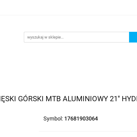
Wejdź do sklepu
O nas
Kontakt
ĘSKI GÓRSKI MTB ALUMINIOWY 21'' HY
Symbol:
17681903064