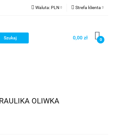
Waluta:
PLN
Strefa klienta
PLN
Zaloguj się
GBP
Zarejestruj się
0,00 zł
0
Dodaj zgłoszenie
DRAULIKA OLIWKA