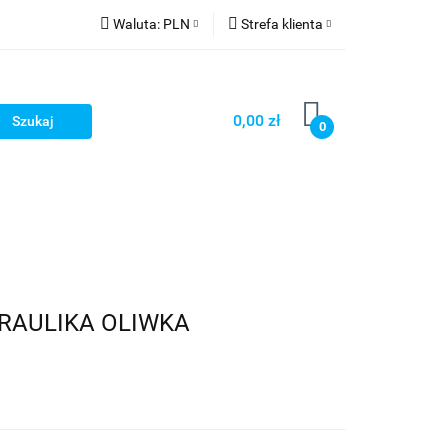
Waluta:
PLN
Strefa klienta
PLN
Zaloguj się
GBP
Zarejestruj się
0,00 zł
0
Dodaj zgłoszenie
DRAULIKA OLIWKA