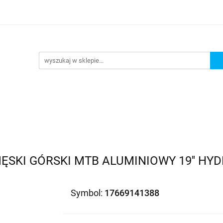
Wejdź do sklepu
O nas
Kontakt
ĘSKI GÓRSKI MTB ALUMINIOWY 19'' HY
Symbol:
17669141388