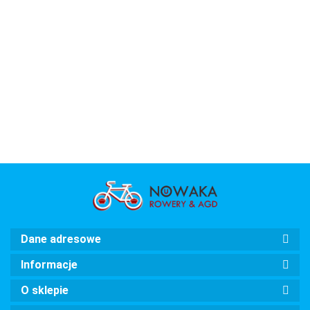
PUDER
TURKUSOWO
różowy
RÓŻOWO-
PUDE
ZAMKNIĘCIE
CZARNY
BIAŁY
ZAMK
Dane adresowe
Informacje
O sklepie