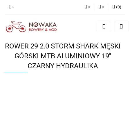
(
0
)
PLN
Zaloguj się
Zarejestruj się
GBP
Dodaj zgłoszenie
ROWER 29 2.0 STORM SHARK MĘSKI
GÓRSKI MTB ALUMINIOWY 19''
CZARNY HYDRAULIKA