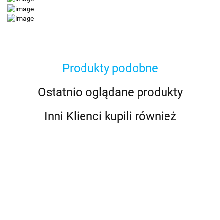
Produkty podobne
Ostatnio oglądane produkty
Inni Klienci kupili również
ROWER 26
ROWER 26
ROWER 26
ROWER 26
ROWE