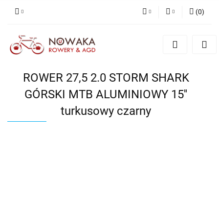
(
0
)
PLN
Zaloguj się
Zarejestruj się
GBP
Dodaj zgłoszenie
ROWER 27,5 2.0 STORM SHARK
GÓRSKI MTB ALUMINIOWY 15''
turkusowy czarny