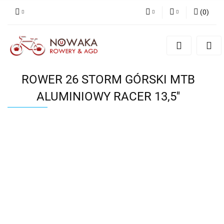
(
0
)
PLN
Zaloguj się
Zarejestruj się
GBP
Dodaj zgłoszenie
ROWER 26 STORM GÓRSKI MTB
ALUMINIOWY RACER 13,5''