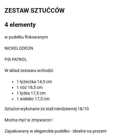
ZESTAW SZTUĆCÓW
4 elementy
w pudełku flokowanym
NICKELODEON
PSI PATROL
W skład zestawu wchodzi:
1 łyżeczka 14,5 cm
1 nóż 18,5 cm
1 łyżka 17,5 cm
1 widelec 17,5 cm
Sztućce wykonane ze stali nierdzewnej 18/10
Można myć w zmywarce !
Zapakowany w eleganckie pudełko - idealne na prezent