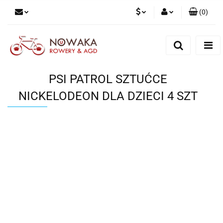
(
0
)
PLN
Zaloguj się
Zarejestruj się
GBP
Dodaj zgłoszenie
PSI PATROL SZTUĆCE
NICKELODEON DLA DZIECI 4 SZT