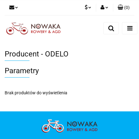
(
0
)
PLN
Zaloguj się
Zarejestruj się
GBP
Dodaj zgłoszenie
Producent - ODELO
Parametry
Brak produktów do wyświetlenia