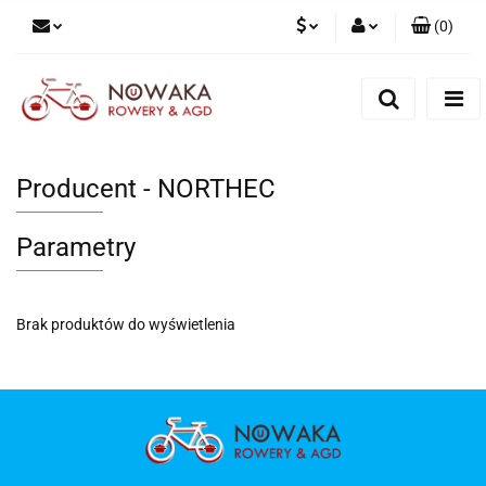
(
0
)
PLN
Zaloguj się
Zarejestruj się
GBP
Dodaj zgłoszenie
Producent - NORTHEC
Parametry
Brak produktów do wyświetlenia