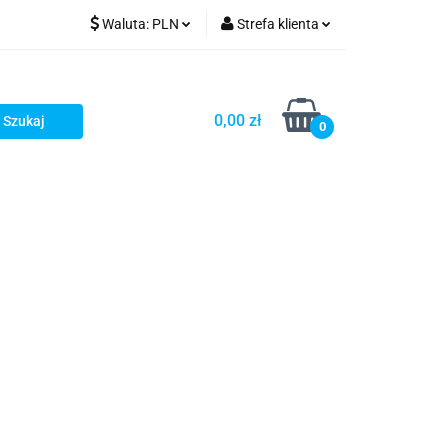
Waluta:
PLN
Strefa klienta
PLN
Zaloguj się
GBP
Zarejestruj się
0,00 zł
0
Dodaj zgłoszenie