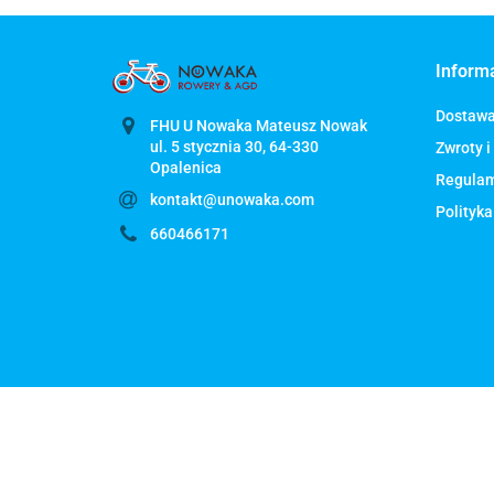
Inform
Dostaw
FHU U Nowaka Mateusz Nowak
ul. 5 stycznia 30, 64-330
Zwroty i
Regula
kontakt@unowaka.com
Polityka
660466171