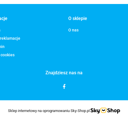
acje
O sklepie
a
O nas
 reklamacje
min
 cookies
Znajdziesz nas na
Sklep internetowy na oprogramowaniu Sky-Shop.pl