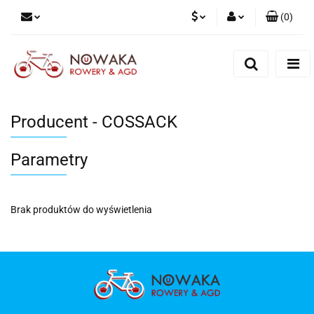
(
0
)
PLN
Zaloguj się
Zarejestruj się
GBP
Dodaj zgłoszenie
Producent - COSSACK
Parametry
Brak produktów do wyświetlenia